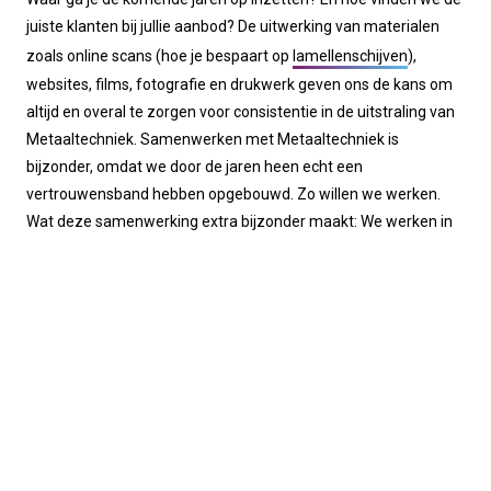
juiste klanten bij jullie aanbod? De uitwerking van materialen
zoals online scans (hoe je bespaart op
lamellenschijven
),
websites, films, fotografie en drukwerk geven ons de kans om
altijd en overal te zorgen voor consistentie in de uitstraling van
Metaaltechniek. Samenwerken met Metaaltechniek is
bijzonder, omdat we door de jaren heen echt een
vertrouwensband hebben opgebouwd. Zo willen we werken.
Wat deze samenwerking extra bijzonder maakt: We werken in
hetzelfde pand, dus de mensen van Metaaltechniek lopen
gewoon binnen met hun vragen. Zo helpen we elkaar echt
verder.